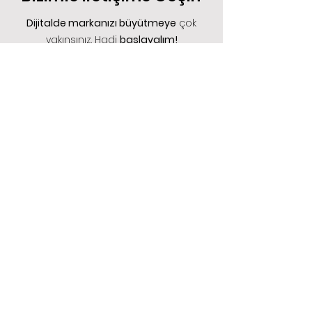
Bizimle İletişime Geçin
Dijitalde markanızı büyütmeye
çok
yakınsınız. Hadi
başlayalım!
Hizmet Türü;