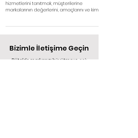
Marka Tanıtım Videoları
Marka tanıtım videoları, markaların ürün veya
hizmetlerini tanıtmak, müşterilerine
markalarının değerlerini, amaçlarını ve kim
olduğunu...
Bizimle İletişime Geçin
Dijitalde markanızı büyütmeye
çok
yakınsınız. Hadi
başlayalım!