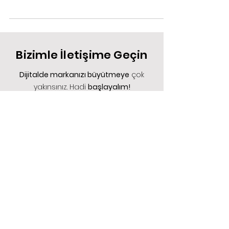
Mekan tanıtım videoları, bir mekanın
tanıtılması için kullanılan videolardır. Bu
videolar, bir mekanın ortamını, atmosferini,
fiziksel...
Bizimle İletişime Geçin
Dijitalde markanızı büyütmeye
çok
yakınsınız. Hadi
başlayalım!
Hizmet Türü;