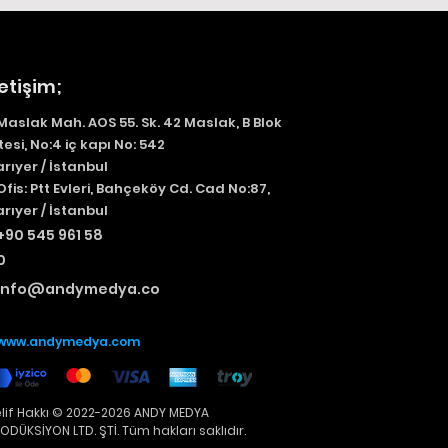
letişim;
Maslak Mah. AOS 55. Sk. 42 Maslak, B Blok
itesi, No:4 iç kapı No: 542
arıyer / İstanbul
Ofis:
Ptt Evleri, Bahçeköy Cd. Cad No:87,
arıyer / İstanbul
+90 545 961 58
0
info@andymedya.co
m
www.andymedya.com
elif Hakkı © 2022-2026 ANDY MEDYA
ODÜKSİYON LTD. ŞTİ. Tüm hakları saklıdır.