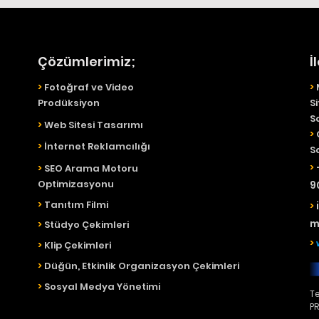
Çözümlerimiz;
İ
>
Fotoğraf ve Video
>
Prodüksiyon
S
S
>
Web Sitesi Tasarımı
>
>
İnternet Reklamcılığı
S
>
>
SEO Arama Motoru
Optimizasyonu
9
>
Tanıtım Filmi
>
>
Stüdyo Çekimleri
>
>
Klip Çekimleri
>
Düğün, Etkinlik Organizasyon Çekimleri
>
Sosyal Medya Yönetimi
T
PR