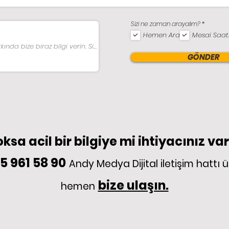
Z
Sizi ne zaman arayalım?
*
o
Hemen Ara
Mesai Saatl
r
u
n
l
GÖNDER
u
ksa acil bir bilgiye mi ihtiyacınız va
5 961 58 90
Andy Medya Dijital iletişim hattı 
bize ulaşın.
hemen