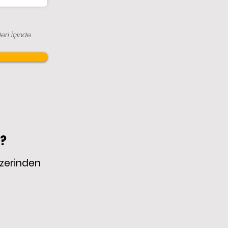
eri İçinde
r?
üzerinden