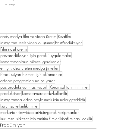
tutar.
andy medya film ve video üretimi
Kısafilm
instagram reels video oluşturma
PostProdüksiyon
Film nasıl üretilir
postprodüksiyon için gerekli uygulamalar
kemaramanların bilmesi gerekenler
en iyi video üreten medya şirketleri
Prodüksiyon hizmeti için ekipmanlar
adobe programları ne işe yarar
postproduksiyon-nasil-yapilir
Kurumsal tanıtım filmleri
produksiyon
kamera-nerelerde-kullanilir
instagramda-video-paylasmak-icin-neler-gereklidir
kurumsal-etkinlik-filmleri
marka-tanitim-videolari-icin-gerekli-ekipmanlar
kurumsal-sirketler-icin-tanitim-filmleri
kisafilm-nasil-cekilir
Prodüksiyon