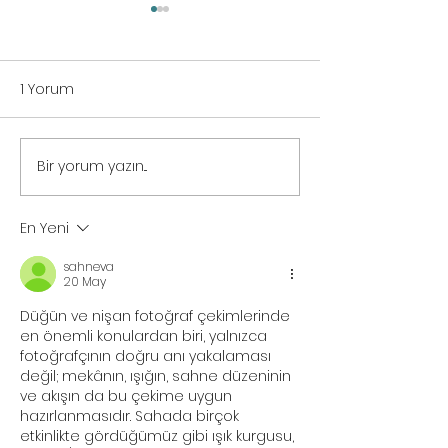
1 Yorum
Film ve Video Üretimi
Bir yorum yazın...
Instagram Reel
Çekimleri
En Yeni
sahneva
20 May
Düğün ve nişan fotoğraf çekimlerinde 
en önemli konulardan biri, yalnızca 
fotoğrafçının doğru anı yakalaması 
değil; mekânın, ışığın, sahne düzeninin 
ve akışın da bu çekime uygun 
hazırlanmasıdır. Sahada birçok 
etkinlikte gördüğümüz gibi ışık kurgusu, 