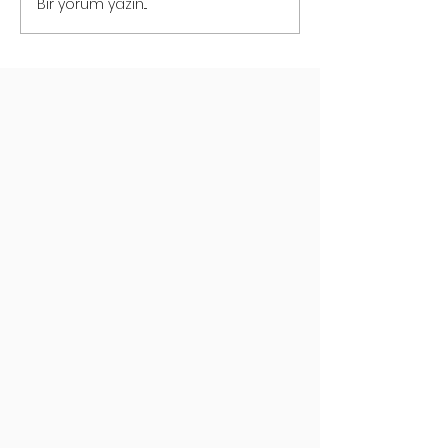
Bir yorum yazın...
Instagram Reel
Çekimleri