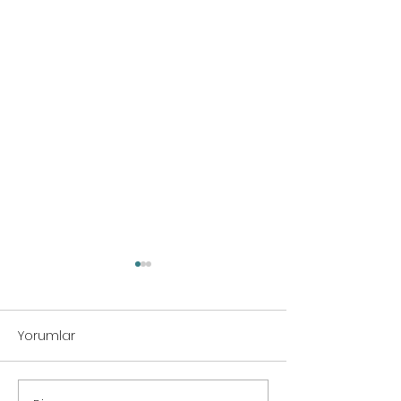
Yorumlar
Film ve Video Üretimi