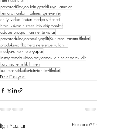
Film nasıl üretilir
postprodüksiyon için gerekli uygulamalar
kemaramanların bilmesi gerekenler
en iyi video üreten medya şirketleri
Prodüksiyon hizmeti için ekipmanlar
adobe programları ne işe yarar
postproduksiyon-nasil-yapilir
Kurumsal tanıtım filmleri
produksiyon
kamera-nerelerde-kullanilir
medya-sirketi-neler-yapar
instagramda-video-paylasmak-icin-neler-gereklidir
kurumsal-etkinlik-filmleri
kurumsal-sirketler-icin-tanitim-filmleri
Prodüksiyon
Hepsini Gör
İlgili Yazılar