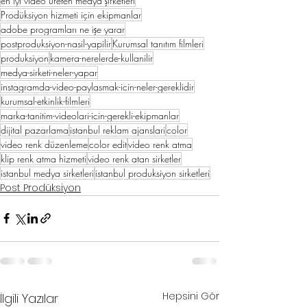
en iyi video üreten medya şirketleri
Prodüksiyon hizmeti için ekipmanlar
adobe programları ne işe yarar
postproduksiyon-nasil-yapilir
Kurumsal tanıtım filmleri
produksiyon
kamera-nerelerde-kullanilir
medya-sirketi-neler-yapar
instagramda-video-paylasmak-icin-neler-gereklidir
kurumsal-etkinlik-filmleri
marka-tanitim-videolari-icin-gerekli-ekipmanlar
dijital pazarlama
istanbul reklam ajanslari
color
video renk düzenleme
color edit
video renk atma
klip renk atma hizmeti
video renk atan sirketler
istanbul medya sirketleri
istanbul produksiyon sirketleri
Post Prodüksiyon
Hepsini Gör
İlgili Yazılar