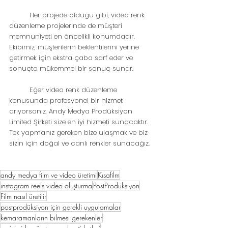
	Her projede olduğu gibi, video renk 
düzenleme projelerinde de müşteri 
memnuniyeti en öncelikli konumdadır. 
Ekibimiz, müşterilerin beklentilerini yerine 
getirmek için ekstra çaba sarf eder ve 
sonuçta mükemmel bir sonuç sunar.
	Eğer video renk düzenleme 
konusunda profesyonel bir hizmet 
arıyorsanız, Andy Medya Prodüksiyon 
Limited Şirketi size en iyi hizmeti sunacaktır. 
Tek yapmanız gereken bize ulaşmak ve biz 
sizin için doğal ve canlı renkler sunacağız.
andy medya film ve video üretimi
Kısafilm
instagram reels video oluşturma
PostProdüksiyon
Film nasıl üretilir
postprodüksiyon için gerekli uygulamalar
kemaramanların bilmesi gerekenler