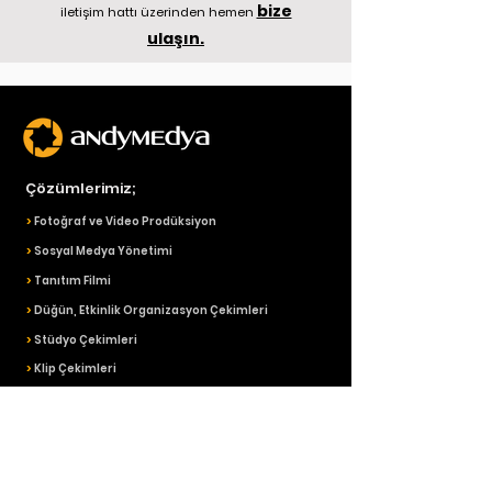
bize
iletişim hattı üzerinden hemen
ulaşın.
Çözümlerimiz;
>
Fotoğraf ve Video Prodüksiyon
>
Sosyal Medya Yönetimi
>
Tanıtım Filmi
>
Düğün, Etkinlik Organizasyon Çekimleri
>
Stüdyo Çekimleri
>
Klip Çekimleri
>
İnternet Reklamcılığı
>
Web Sitesi Tasarımı
>
SEO Arama Motoru Optimizasyonu