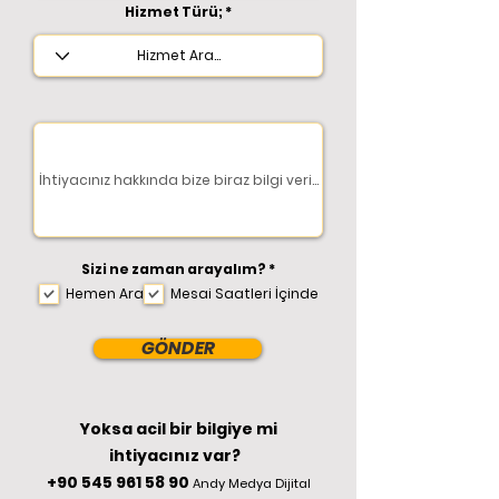
Hizmet Türü;
R
Sizi ne zaman arayalım?
*
e
Hemen Ara
Mesai Saatleri İçinde
q
u
i
r
GÖNDER
e
d
Yoksa acil bir bilgiye mi
ihtiyacınız var?
+90 545 961 58 90
Andy Medya Dijital