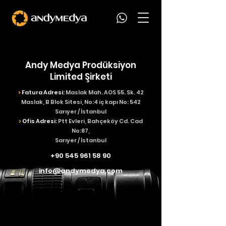
Andy Medya Prodüksiyon
Limited Şirketi
>
Fatura Adresi:
Maslak Mah. AOS 55. Sk. 42
Maslak, B Blok Sitesi, No:4 iç kapı No: 542​
Sarıyer / İstanbul
>
Ofis Adresi:
Ptt Evleri, Bahçeköy Cd. Cad
No:87,
Sarıyer / İstanbul
+90 545 961 58 90
info@andymedya.com